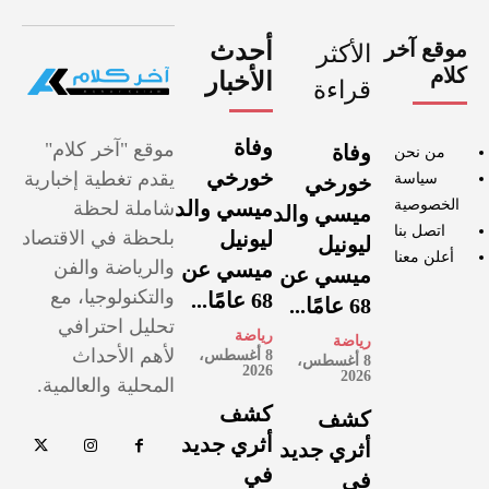
موقع آخر
أحدث
الأكثر
كلام
الأخبار
قراءة
وفاة
موقع "آخر كلام"
وفاة
من نحن
خورخي
يقدم تغطية إخبارية
سياسة
خورخي
الخصوصية
ميسي والد
شاملة لحظة
ميسي والد
اتصل بنا
ليونيل
بلحظة في الاقتصاد
ليونيل
أعلن معنا
والرياضة والفن
ميسي عن
ميسي عن
والتكنولوجيا، مع
68 عامًا...
68 عامًا...
تحليل احترافي
رياضة
رياضة
لأهم الأحداث
8 أغسطس،
8 أغسطس،
2026
2026
المحلية والعالمية.
كشف
كشف
أثري جديد
أثري جديد
في
في