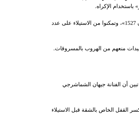
وأوضحت أوراق القضية أن المتهمين توجهوا إلى موقع الواقعة مستقلين سيارة نقل تحمل رقم «ف أ ن 1527»، وتمكنوا من الاستيلاء على عدد
السيدات منعهم من الهروب بالمسروقات.
بين أن الفنانة جيهان الشماشرجي
ارع قصر النيل، وقاموا بكسر القفل الخاص بالشقة قبل الاستيلاء