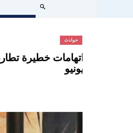
حوادث
يونيو