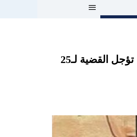
اتهامات خطيرة تطارد جيهان الشماشرجي.. والمحكمة تؤجل القضية لـ25