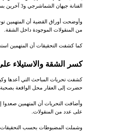
الفنانة جيهان الشماشرجي و3 آخرين بسرقة منقولات مملوكة للمجني عليها «مي حسام طه عبد العزيز» باستخدام الإكراه.
من المنقولات الموجودة داخل الشقة.
كما كشفت التحقيقات أن المتهمين استخد
كسر الشقة والاستيلاء على
كشفت تحريات المباحث التي أعدها وكيل
حضرت إلى العقار محل الواقعة بصحبة
على عدد من المنقولات.
وشملت المضبوطات بحسب التحقيقات: