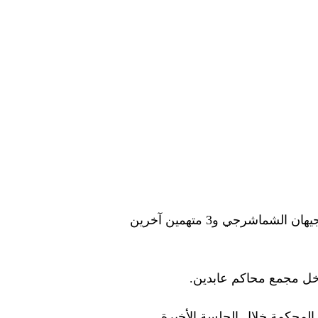
قررت محكمة جنايات القاهرة برئاسة المستشار الدكتور محمد ياسر أبو الفتوح، تأجيل محاكمة الفنانة جيهان الشماشرجي و3 متهمين آخرين
خل مجمع محاكم عابدين.
المحكمة خلال الجلسة الأخيرة.