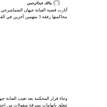
مالك عبدالرحمن
أثارت قضية الفنانة جيهان الشماشرجي جد
محاكمتها رفقة 3 متهمين آخرين في القضية المعروفة إعلاميًا بـ«السرقة بالإكراه»، إلى جلسة 25 يونيو المقبل.
وجاء قرار المحكمة بعد تغيب الفنانة 
تتعلق باتهامات بسرقة منقولات من إح