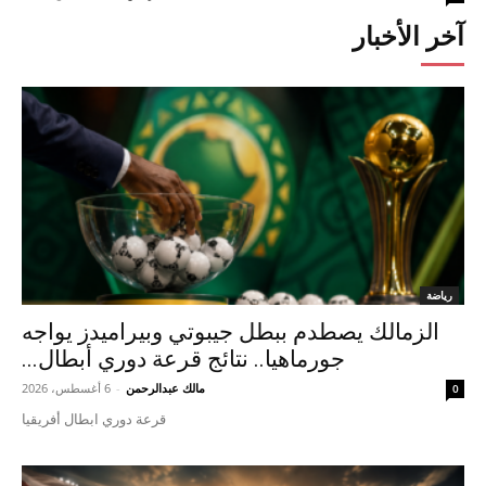
آخر الأخبار
رياضة
الزمالك يصطدم ببطل جيبوتي وبيراميدز يواجه
جورماهيا.. نتائج قرعة دوري أبطال...
مالك عبدالرحمن
-
6 أغسطس، 2026
0
قرعة دوري ابطال أفريقيا