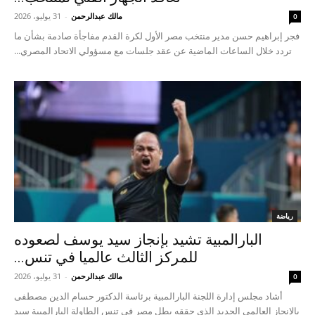
مالك عبدالرحمن
-
31 يوليو، 2026
0
فجر إبراهيم حسن مدير منتخب مصر الأول لكرة القدم مفاجأة صادمة بشأن ما
تردد خلال الساعات الماضية عن عقد جلسات مع مسؤولي الاتحاد المصري...
رياضة
البارالمبية تشيد بإنجاز سيد يوسف لصعوده
للمركز الثالث عالميا في تنس...
مالك عبدالرحمن
-
31 يوليو، 2026
0
أشاد مجلس إدارة اللجنة البارالمبية برئاسة الدكتور حسام الدين مصطفى
بالإنجاز العالمي الجديد الذي حققه بطل مصر في تنس الطاولة البارالمبية سيد