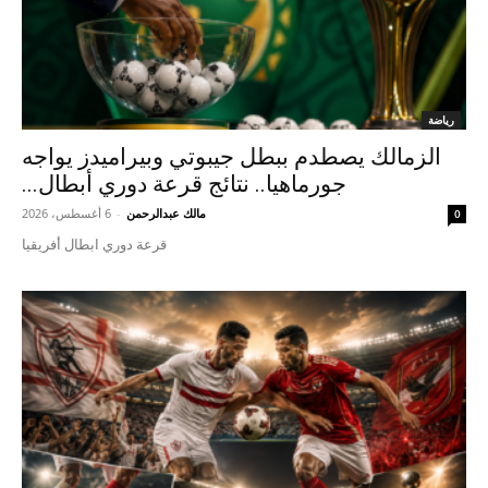
رياضة
الزمالك يصطدم ببطل جيبوتي وبيراميدز يواجه
جورماهيا.. نتائج قرعة دوري أبطال...
مالك عبدالرحمن
-
6 أغسطس، 2026
0
قرعة دوري ابطال أفريقيا