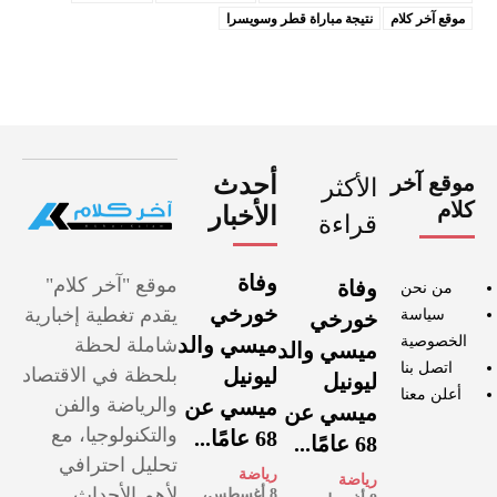
موقع آخر كلام
نتيجة مباراة قطر وسويسرا
موقع آخر
أحدث
الأكثر
كلام
الأخبار
قراءة
وفاة
موقع "آخر كلام"
وفاة
من نحن
خورخي
يقدم تغطية إخبارية
سياسة
خورخي
الخصوصية
ميسي والد
شاملة لحظة
ميسي والد
اتصل بنا
ليونيل
بلحظة في الاقتصاد
ليونيل
أعلن معنا
والرياضة والفن
ميسي عن
ميسي عن
والتكنولوجيا، مع
68 عامًا...
68 عامًا...
تحليل احترافي
رياضة
رياضة
لأهم الأحداث
8 أغسطس،