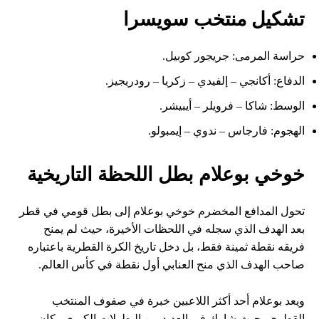
تشكيل منتخب سويسرا
حراسة المرمى: جريجور كوبيل.
الدفاع: أكانجي – إلفيدي – زكريا – رودريجيز.
الوسط: شاكا – فرويلر – أيبيشر.
الهجوم: فارجاس – ندوي – إيمبولو.
خوخي بوعلام بطل اللحظة التاريخية
تحول المدافع المخضرم خوخي بوعلام إلى بطل قومي في قطر
بعد الهدف الذي سجله في اللحظات الأخيرة، حيث لم يمنح
فريقه نقطة ثمينة فقط، بل دخل تاريخ الكرة القطرية باعتباره
صاحب الهدف الذي منح العنابي أول نقطة في كأس العالم.
ويعد بوعلام أحد أكثر اللاعبين خبرة في صفوف المنتخب
القطري، حيث شارك في العديد من البطولات الكبرى وكان