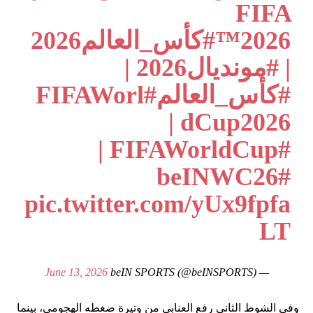
FIFA
2026™
#كأس_العالم2026
|
#مونديال2026
|
#كأس_العالم
#FIFAWorl
|
dCup2026
|
#FIFAWorldCup
#beINWC26
pic.twitter.com/yUx9fpfa
LT
June 13, 2026
— beIN SPORTS (@beINSPORTS)
وفي الشوط الثاني رفع العنابي من وتيرة ضغطه الهجومي، بينما