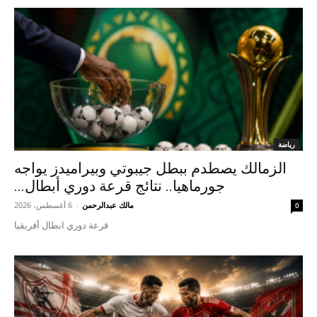
رياضة
الزمالك يصطدم ببطل جيبوتي وبيراميدز يواجه
جورماهيا.. نتائج قرعة دوري أبطال...
مالك عبدالرحمن
-
6 أغسطس، 2026
0
قرعة دوري ابطال أفريقيا