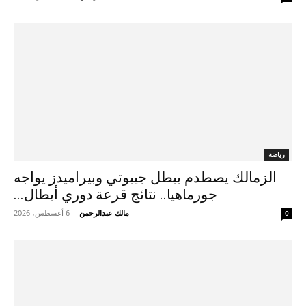
رياضة
الزمالك يصطدم ببطل جيبوتي وبيراميدز يواجه
جورماهيا.. نتائج قرعة دوري أبطال...
مالك عبدالرحمن
-
6 أغسطس، 2026
0