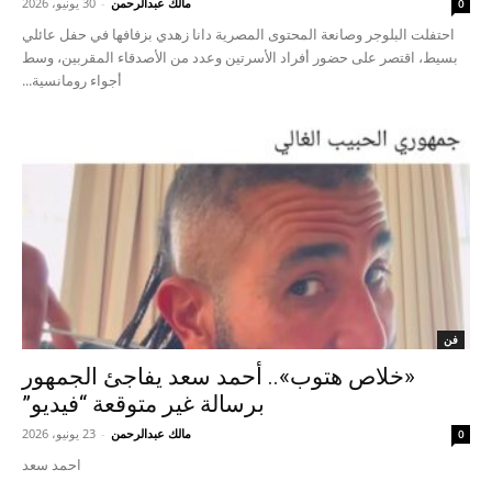
مالك عبدالرحمن
-
30 يونيو، 2026
0
احتفلت البلوجر وصانعة المحتوى المصرية دانا زهدي بزفافها في حفل عائلي
بسيط، اقتصر على حضور أفراد الأسرتين وعدد من الأصدقاء المقربين، وسط
أجواء رومانسية...
فن
«خلاص هتوب».. أحمد سعد يفاجئ الجمهور
برسالة غير متوقعة “فيديو”
مالك عبدالرحمن
-
23 يونيو، 2026
0
احمد سعد