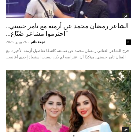
فن
الشاعر رمضان محمد عن أزمته مع تامر حسني..
“احترموا مشاعر صُنّاع...
نجلاء حاتم
-
24 يوليو، 2026
0
خرج الشاعر الغنائي رمضان محمد عن صمته، كاشفًا تفاصيل أزمته الأخيرة مع
الفنان تامر حسني، مؤكدًا أن اعتراضه لم يكن بسبب استبعاد إحدى أغانيه...
فن