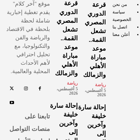
قرعة
موقع "آخر كلام"
قرعة
من نحن
الدوري
يقدم تغطية إخبارية
سياسة
الدوري
الخصوصية
المصري
شاملة لحظة
المصري
اتصل بنا
تشعل
بلحظة في الاقتصاد
تشعل
أعلن معنا
والرياضة والفن
القمة..
القمة..
والتكنولوجيا، مع
موعد
موعد
تحليل احترافي
مباراة
مباراة
لأهم الأحداث
الأهلي
الأهلي
المحلية والعالمية.
والزمالك
والزمالك
رياضة
رياضة
5 أغسطس،
5 أغسطس،
2026
2026
إحالة سارة
إحالة سارة
خليفة
تابعنا على
خليفة
وآخرين
وآخرين
منصات التواصل
إلى
إلى