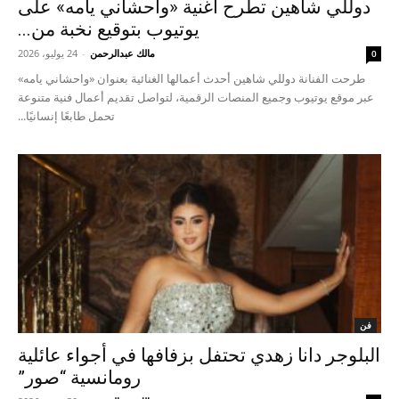
دوللي شاهين تطرح أغنية «واحشاني يامه» على
يوتيوب بتوقيع نخبة من...
مالك عبدالرحمن
-
24 يوليو، 2026
0
طرحت الفنانة دوللي شاهين أحدث أعمالها الغنائية بعنوان «واحشاني يامه»
عبر موقع يوتيوب وجميع المنصات الرقمية، لتواصل تقديم أعمال فنية متنوعة
تحمل طابعًا إنسانيًا...
فن
البلوجر دانا زهدي تحتفل بزفافها في أجواء عائلية
رومانسية “صور”