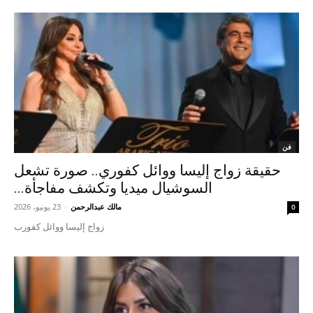
فن
حقيقة زواج إليسا ووائل كفوري.. صورة تشعل
السوشيال ميديا وتكشف مفاجأة...
مالك عبدالرحمن
-
23 يونيو، 2026
0
زواج إليسا ووائل كفورب