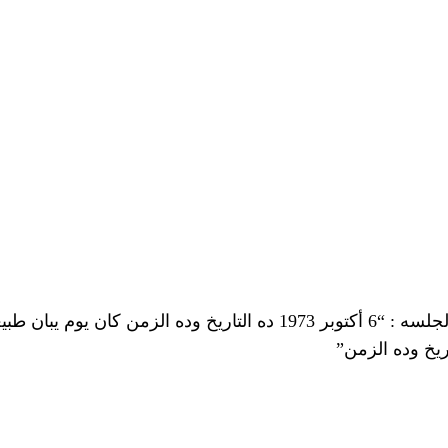
وقد قال الفنان أكرم حسني خلال هذه الجلسه : “6 أكتوبر 1973 ده التاري