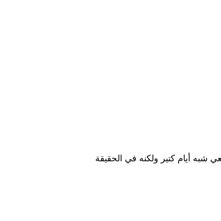
خ وده الزمن كان يوم يبان طبيعي شبه أيام كتير ولكنه في الحقيقة