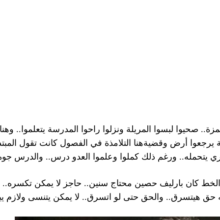
حمزة.. صحيوا لبسوا المريلة ونزلوا راحوا المدرسة يتعلموا.. وه
ية يرجعوا أرض وقضيةهنا التلامذة في الفصول كانت تقول المبتدأ 
ي يتحمله.. ورغم ذلك كملوا وعلموا العدو درس.. والدرس جوه
. الخط كان بارليف حصين محتاج سنين.. حاجز لا يمكن تكسره..
حق هيتسرق.. والحق حتى لو اتسرق.. لا يمكن يتنسى ولازم يبان