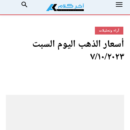
آراء وتحليلات
أسعار الذهب اليوم السبت
٧/١٠/٢٠٢٣