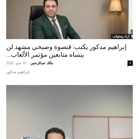
آراء وتحليلات
إبراهيم مدكور يكتب: قنصوة وصبحي مشهد لن
ينساه متابعين مؤتمر الألعاب...
مالك عبدالرحمن
-
18 مايو، 2026
0
إبراهيم مدكور