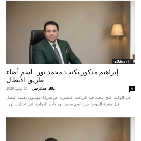
آراء وتحليلات
إبراهيم مدكور يكتب: محمد نور.. اسم أضاء
طريق الأبطال
مالك عبدالرحمن
-
28 يونيو، 2026
0
في الوقت الذي تبحث فيه الرياضة المصرية عن شركاء يؤمنون بقيمة البطل
قبل منصة التتويج، يبرز اسم محمد نور كأحد النماذج التي اختارت أن...