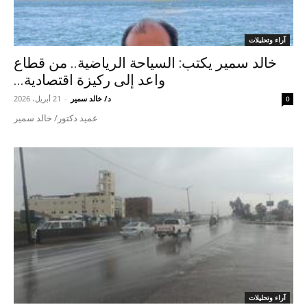
آراء وتحليلات
خالد سمير يكتب: السياحة الرياضية.. من قطاع
واعد إلى ركيزة اقتصادية...
د/ خالد سمير
-
21 أبريل، 2026
0
عميد دكتور/ خالد سمير
آراء وتحليلات