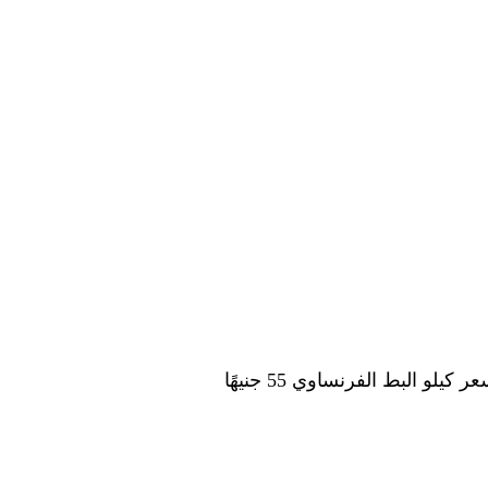
كما سجلت أسعار البط اليوم استقرارا في الأسعار حيث سجل كيلو البط المسكوفي 90 جنيهًا وسجل سعر كيلو البط الفرنساوي 55 جنيهًا