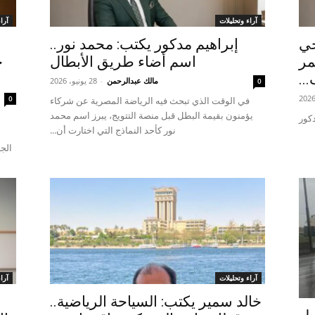
آراء وتحليلات
آرا
حي
إبراهيم مدكور يكتب: محمد نور..
مر
اسم أضاء طريق الأبطال
ح
...
مالك عبدالرحمن
-
28 يونيو، 2026
0
0
في الوقت الذي تبحث فيه الرياضة المصرية عن شركاء
يؤمنون بقيمة البطل قبل منصة التتويج، يبرز اسم محمد
دكور
نور كأحد النماذج التي اختارت أن...
الجا
آراء وتحليلات
آرا
خالد سمير يكتب: السياحة الرياضية..