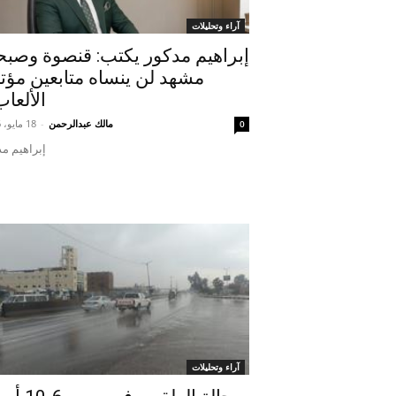
آراء وتحليلات
إبراهيم مدكور يكتب: قنصوة وصب
مشهد لن ينساه متابعين مؤت
الألعاب
مالك عبدالرحمن
-
18 مايو، 2026
0
إبراهيم م
آراء وتحليلات