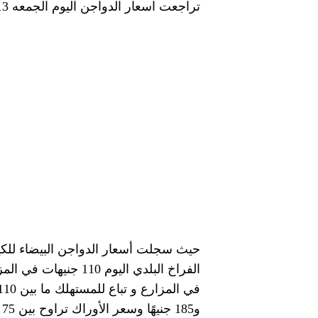
تراجعت اسعار الدواجن اليوم الجمعه 13 أكتوبر 2023 داخل الأسواق والمحال التجارية
و185 جنيهًا وسعر الأوراك تراوح بين 75 و80 جنيهًا