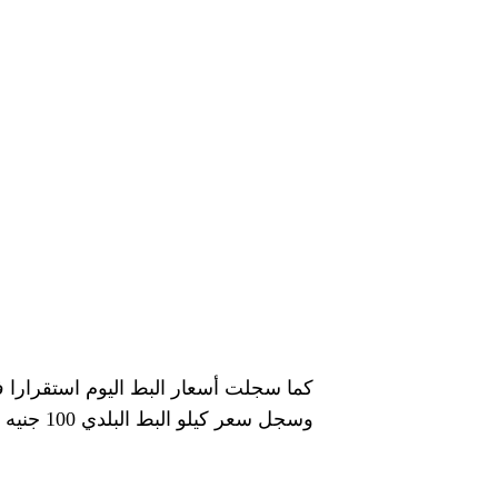
وسجل سعر كيلو البط البلدي 100 جنيه وسجل سعر كيلو الديك الرومي اليوم 222 جنيها