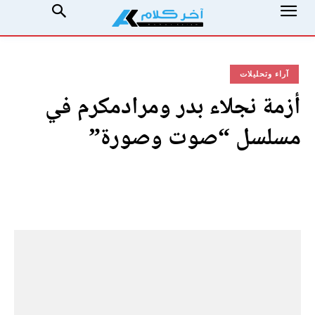
آراء وتحليلات
أزمة نجلاء بدر ومرادمكرم في
مسلسل “صوت وصورة”