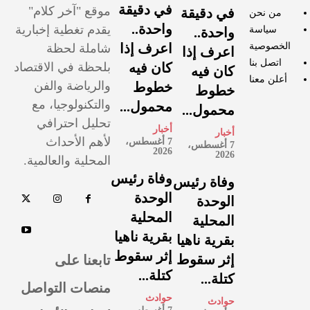
في دقيقة
موقع "آخر كلام"
في دقيقة
من نحن
واحدة..
يقدم تغطية إخبارية
سياسة
واحدة..
الخصوصية
اعرف إذا
شاملة لحظة
اعرف إذا
اتصل بنا
كان فيه
بلحظة في الاقتصاد
كان فيه
أعلن معنا
والرياضة والفن
خطوط
خطوط
والتكنولوجيا، مع
محمول...
محمول...
تحليل احترافي
أخبار
أخبار
لأهم الأحداث
7 أغسطس،
7 أغسطس،
2026
2026
المحلية والعالمية.
وفاة رئيس
وفاة رئيس
الوحدة
الوحدة
المحلية
المحلية
بقرية ناهيا
بقرية ناهيا
إثر سقوط
تابعنا على
إثر سقوط
كتلة...
كتلة...
منصات التواصل
حوادث
حوادث