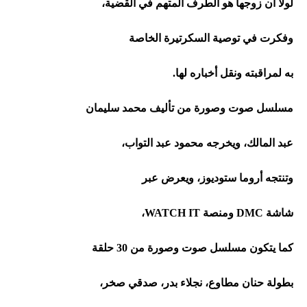
لولا
أن
زوجها
هو
الطرف
المتهم
في
القضية،
وفكرت
في
توصية
السكرتيرة
الخاصة
به
لمراقبته
ونقل
أخباره
لها
.
مسلسل
صوت
وصورة
من
تأليف
محمد
سليمان
عبد
المالك،
ويخرجه
محمود
عبد
التواب،
وتنتجه
أروما
ستوديوز،
ويعرض
عبر
شاشة
DMC
ومنصة
WATCH IT
،
كما
يتكون
مسلسل
صوت
وصورة
من
30
حلقة
بطولة
حنان
مطاوع،
نجلاء
بدر،
صدقي
صخر،