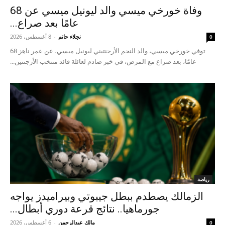
وفاة خورخي ميسي والد ليونيل ميسي عن 68
عامًا بعد صراع...
نجلاء حاتم
-
8 أغسطس، 2026
0
توفي خورخي ميسي، والد النجم الأرجنتيني ليونيل ميسي، عن عمر ناهز 68
عامًا، بعد صراع مع المرض، في خبر صادم لعائلة قائد منتخب الأرجنتين...
رياضة
الزمالك يصطدم ببطل جيبوتي وبيراميدز يواجه
جورماهيا.. نتائج قرعة دوري أبطال...
مالك عبدالرحمن
-
6 أغسطس، 2026
0