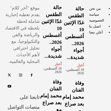
حالة
موقع "آخر كلام"
حالة
من نحن
الطقس
يقدم تغطية إخبارية
سياسة
الطقس
الخصوصية
غدًا الإثنين
شاملة لحظة
غدًا الإثنين
اتصل بنا
10
بلحظة في الاقتصاد
10
أعلن معنا
والرياضة والفن
أغسطس
أغسطس
والتكنولوجيا، مع
2026..
2026..
تحليل احترافي
أجواء
أجواء
لأهم الأحداث
شديدة...
شديدة...
المحلية والعالمية.
أخبار
أخبار
10 أغسطس،
10 أغسطس،
2026
2026
وفاة
وفاة
الفنان
الفنان
محمد إمام
تابعنا على
محمد إمام
بعد صراع
بعد صراع
منصات التواصل
مع
مع